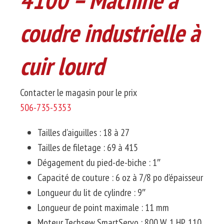
coudre industrielle à
cuir lourd
Contacter le magasin pour le prix
506-735-5353
Tailles d’aiguilles :
18 à 27
Tailles de filetage :
69 à 415
Dégagement du pied-de-biche :
1″
Capacité de couture :
6 oz à 7/8
po
d’épaisseur
Longueur du lit de cylindre :
9″
Longueur de point maximale :
11 mm
Moteur
Techsew
SmartServo
:
800 W, 1 HP, 110