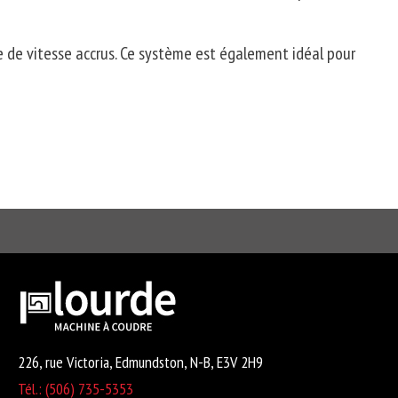
 de vitesse accrus.
Ce système est également idéal pour
226, rue Victoria, Edmundston, N-B, E3V 2H9
Tél.: (506) 735-5353