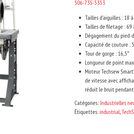
506-735-5353
Tailles d’aiguilles :
18 à
Tailles de filetage :
69 
Dégagement du pied-de
Capacité de couture :
5
Tour de gorge :
16,5″
Longueur de point max
Moteur
Techsew
Smart
de vitesse avec affich
réduit le bruit pendan
Catégories:
Industrielles n
Étiquettes:
industrial
,
Tech