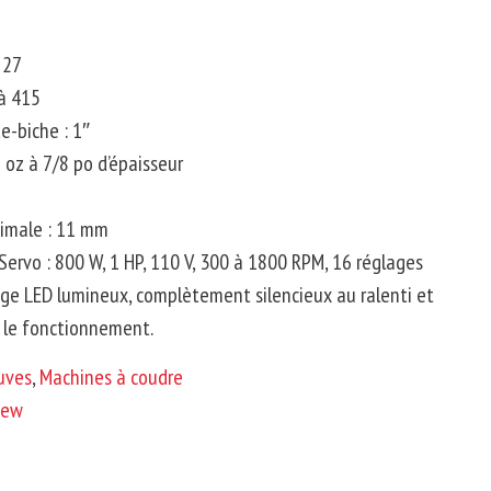
 27
à 415
-biche :
1″
 oz à 7/8
po
d’épaisseur
imale :
11 mm
Servo
:
800 W, 1 HP, 110 V, 300 à 1800
RPM
, 16 réglages
age LED lumineux, complètement silencieux au ralenti et
t le fonctionnement.
euves
,
Machines à coudre
Sew