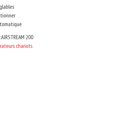
églables
ctionner
utomatique
s:AIRSTREAM 200
rateurs chariots