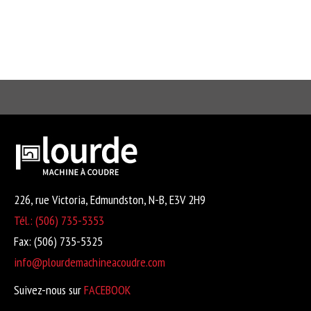
226, rue Victoria, Edmundston, N-B, E3V 2H9
Tél.: (506) 735-5353
Fax: (506) 735-5325
info@plourdemachineacoudre.com
Suivez-nous sur
FACEBOOK