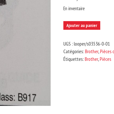
En inventaire
quantité
Ajouter au panier
de
BROTHER-
UGS :
looper/s03536-0-01
Boucleur
Catégories:
Brother
,
Pièces 
Étiquettes:
Brother
,
Pièces