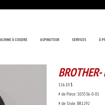
ACHINE À COUDRE
ASPIRATEUR
SERVICES
À P
BROTHER- 
116.10 $
# de Pièce: S03536-0-01
# de Style: BR1292