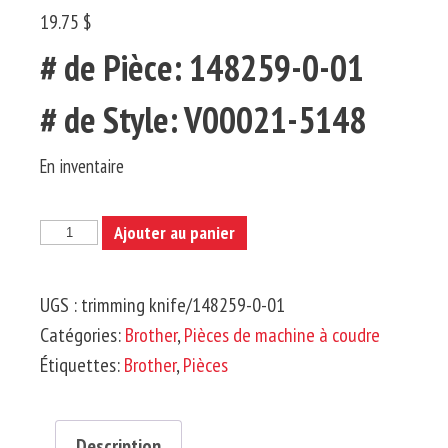
19.75 $
# de Pièce: 148259-0-01
# de Style: V00021-5148
En inventaire
quantité
Ajouter au panier
de
BROTHER-
UGS :
trimming knife/148259-0-01
Couteau
Catégories:
Brother
,
Pièces de machine à coudre
de
Étiquettes:
Brother
,
Pièces
Coupe
Description