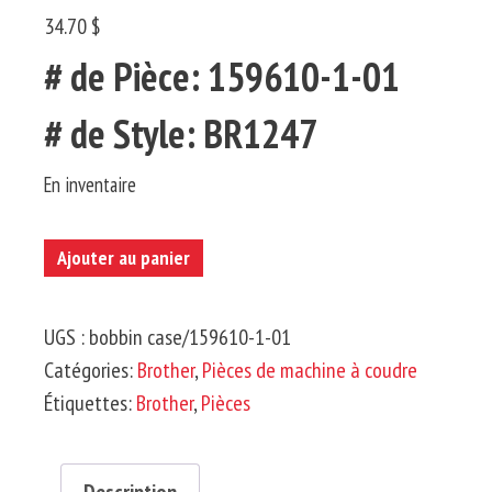
34.70 $
# de Pièce: 159610-1-01
# de Style: BR1247
En inventaire
quantité
Ajouter au panier
de
BROTHER-
UGS :
bobbin case/159610-1-01
Étui
Catégories:
Brother
,
Pièces de machine à coudre
à
Étiquettes:
Brother
,
Pièces
Canette