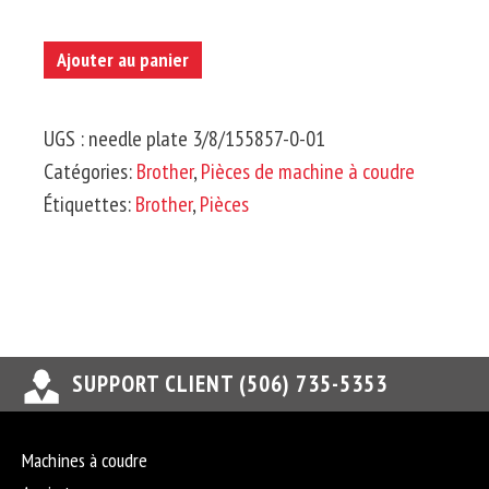
quantité
Ajouter au panier
de
BROTHER-
UGS :
needle plate 3/8/155857-0-01
Plaque
Catégories:
Brother
,
Pièces de machine à coudre
D'aiguille
Étiquettes:
Brother
,
Pièces
3/8'
SUPPORT CLIENT (506) 735-5353
Machines à coudre