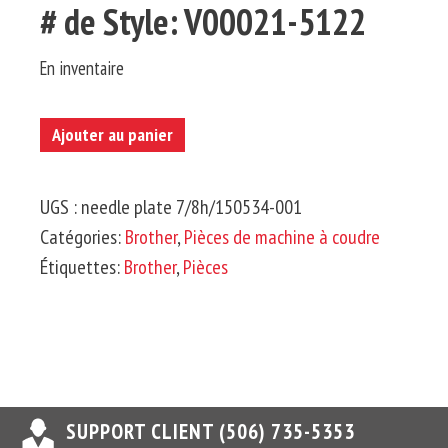
# de Style: V00021-5122
En inventaire
quantité
Ajouter au panier
de
BROTHER-
UGS :
needle plate 7/8h/150534-001
Plaque
Catégories:
Brother
,
Pièces de machine à coudre
D'aiguille
Étiquettes:
Brother
,
Pièces
7/8'
H
SUPPORT CLIENT (506) 735-5353