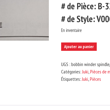
# de Pièce: B
# de Style: V0
En inventaire
quantité
Ajouter au panier
de
JUKI-
UGS :
bobbin winder spindl
Broche
Catégories:
Juki
,
Pièces de 
du
Étiquettes:
Juki
,
Pièces
Bobineur
de
Canette