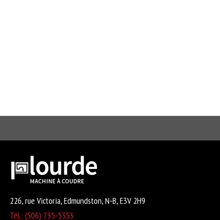
226, rue Victoria, Edmundston, N-B, E3V 2H9
Tél.: (506) 735-5353