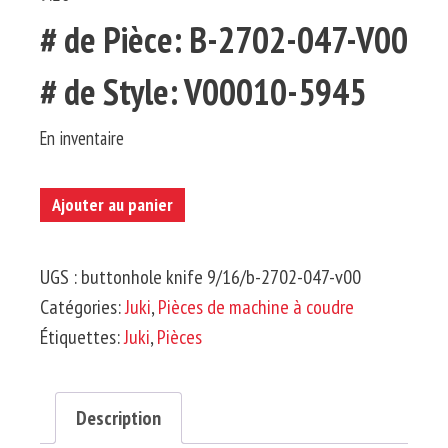
# de Pièce: B-2702-047-V00
# de Style: V00010-5945
En inventaire
quantité
Ajouter au panier
de
JUKI-
UGS :
buttonhole knife 9/16/b-2702-047-v00
Couteau
Catégories:
Juki
,
Pièces de machine à coudre
à
Étiquettes:
Juki
,
Pièces
Boutonnière
9/16'
Description