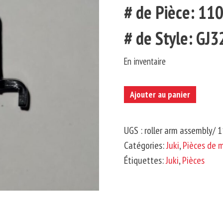
# de Pièce: 11
# de Style: GJ
En inventaire
quantité
Ajouter au panier
de
JUKI-
UGS :
roller arm assembly/ 
Ensemble
Catégories:
Juki
,
Pièces de 
de
Étiquettes:
Juki
,
Pièces
Bras
de
Rouleau