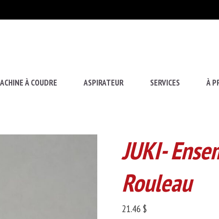
ACHINE À COUDRE
ASPIRATEUR
SERVICES
À P
JUKI- Ense
Rouleau
21.46 $