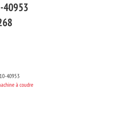
0-40953
3268
110-40953
machine à coudre