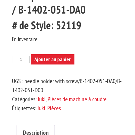
/ B-1402-051-DA0
# de Style: 52119
En inventaire
quantité
Ajouter au panier
de
JUKI-
UGS :
needle holder with screw/B-1402-051-DA0/B-
Pince
1402-051-D00
à
Catégories:
Juki
,
Pièces de machine à coudre
Aiguille
Étiquettes:
Juki
,
Pièces
avec
Vis
3/16
Description