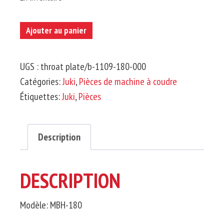
quantité
Ajouter au panier
de
JUKI-
UGS :
throat plate/b-1109-180-000
Plaque
Catégories:
Juki
,
Pièces de machine à coudre
d'aiguille
Étiquettes:
Juki
,
Pièces
Description
DESCRIPTION
Modèle: MBH-180