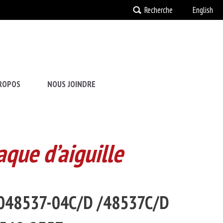
Recherche
English
ROPOS
NOUS JOINDRE
que d’aiguille
1-048537-04C/D /48537C/D