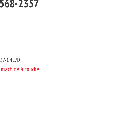
0568-2357
537-04C/D
e machine à coudre