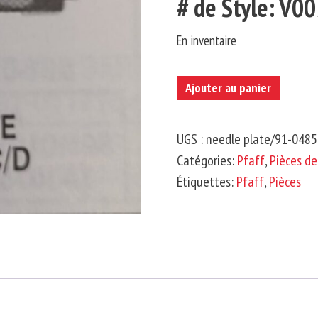
# de Style: V0
En inventaire
quantité
Ajouter au panier
de
PFAFF
UGS :
needle plate/91-048
-
Catégories:
Pfaff
,
Pièces d
Plaque
Étiquettes:
Pfaff
,
Pièces
d'aiguille