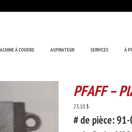
ACHINE À COUDRE
ASPIRATEUR
SERVICES
À P
PFAFF – Pla
23,10
$
# de pièce: 9