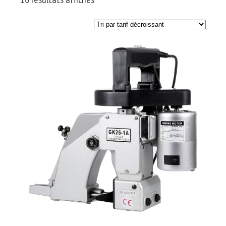
par
prix
décroissant