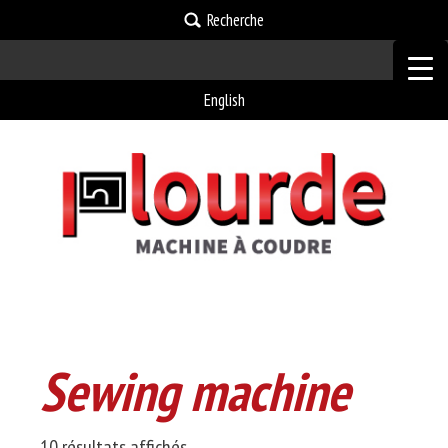
Recherche
English
Sewing machine
Trié
10 résultats affichés