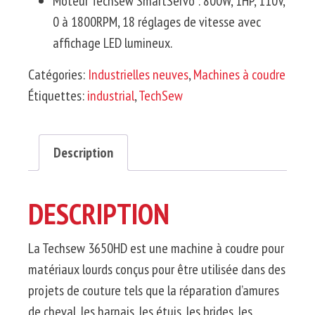
Moteur
Techsew
SmartServo
:
800W,
1HP
,
110V
,
0 à
1800RPM
, 18 réglages de vitesse avec
affichage LED lumineux.
Catégories:
Industrielles neuves
,
Machines à coudre
Étiquettes:
industrial
,
TechSew
Description
DESCRIPTION
La
Techsew
3650HD
est une machine à coudre pour
matériaux lourds conçus pour être utilisée dans des
projets de couture tels que la réparation d’amures
de cheval, les harnais, les étuis, les brides, les