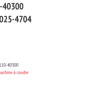
0-40300
0025-4704
/110-40300
machine à coudre