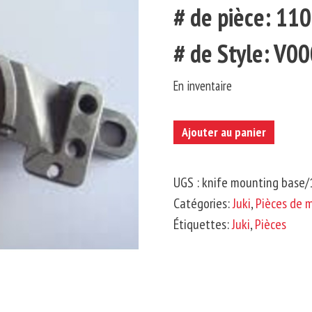
# de pièce: 11
# de Style: V0
En inventaire
quantité
Ajouter au panier
de
JUKI-
UGS :
knife mounting base
Base
Catégories:
Juki
,
Pièces de 
de
Étiquettes:
Juki
,
Pièces
Montage
de
Couteau